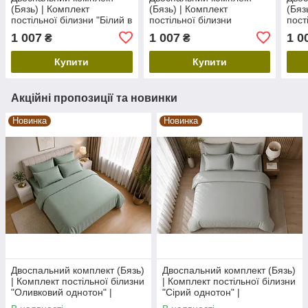
(Бязь) | Комплект
(Бязь) | Комплект
(Бяз
постільної білизни "Білий в
постільної білизни
пост
смужку" | Простирадло
"Райське пір'ячко" |
"Чис
1 007
1 007
1 0
₴
₴
200х220 см, білий
Простирадло 200х220 см
200х
Купити
Купити
Акційні пропозиції та новинки
Новинка
Новинка
Двоспальний комплект (Бязь)
Двоспальний комплект (Бязь)
| Комплект постільної білизни
| Комплект постільної білизни
"Оливковий однотон" |
"Сірий однотон" |
Простирадло 200х220 см
Простирадло 200х220 см