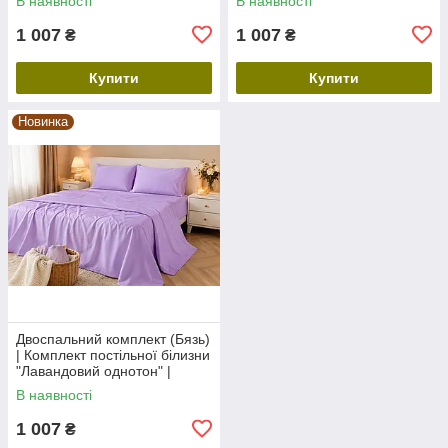
В наявності
В наявності
1 007
1 007
₴
₴
Купити
Купити
Новинка
Двоспальний комплект (Бязь)
| Комплект постільної білизни
"Лавандовий однотон" |
Простирадло 200х220 см
В наявності
1 007
₴