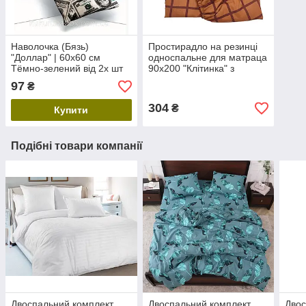
Наволочка (Бязь)
Простирадло на резинці
"Доллар" | 60х60 см
односпальне для матраца
Тёмно-зелений від 2х шт
90x200 "Клітинка" з
ранфорсу
97
₴
304
₴
Купити
Подібні товари компанії
Двоспальний комплект
Двоспальний комплект
Двос