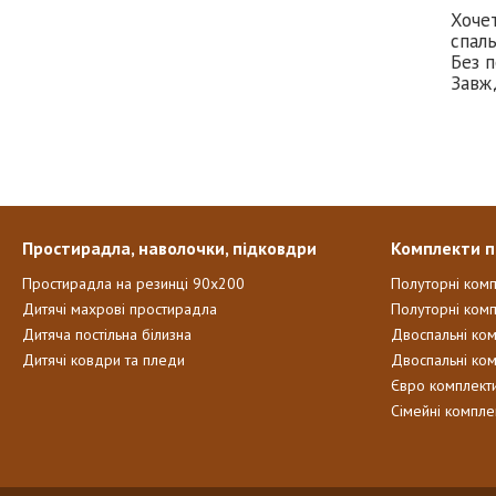
Хоче
спаль
Без п
Завж
Простирадла, наволочки, підковдри
Комплекти п
Простирадла на резинці 90х200
Полуторні ком
Дитячі махрові простирадла
Полуторні комп
Дитяча постільна білизна
Двоспальні ко
Дитячі ковдри та пледи
Двоспальні ко
Євро комплект
Сімейні компле