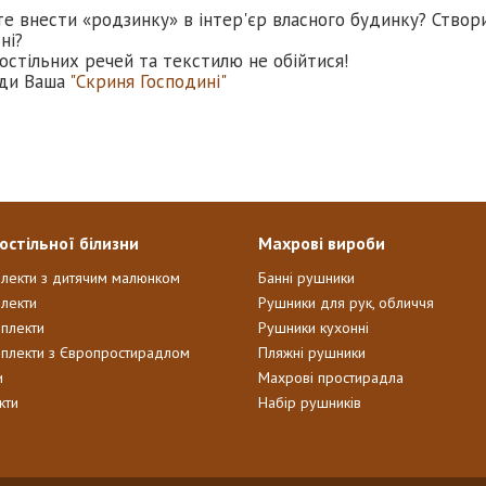
те внести «родзинку» в інтер'єр власного будинку? Створ
ні?
остільних речей та текстилю не обійтися!
ди Ваша
"Скриня Господині"
остільної білизни
Махрові вироби
плекти з дитячим малюнком
Банні рушники
лекти
Рушники для рук, обличчя
мплекти
Рушники кухонні
мплекти з Європростирадлом
Пляжні рушники
и
Махрові простирадла
кти
Набір рушників