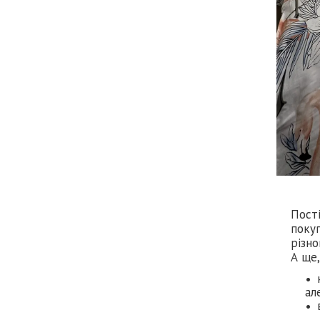
Пості
покуп
різно
А ще,
ал