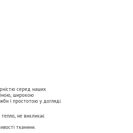
лярністю серед наших
ціною, широкою
жби і простотою у догляді.
є тепло, не викликає
тивості тканини.