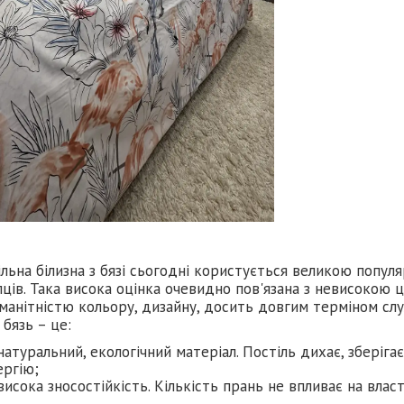
льна білизна з бязі сьогодні користується великою попу
ців. Така висока оцінка очевидно пов'язана з невисокою 
манітністю кольору, дизайну, досить довгим терміном слу
 бязь – це:
натуральний, екологічний матеріал. Постіль дихає, зберіга
ергію;
висока зносостійкість. Кількість прань не впливає на влас