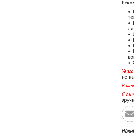
Реко
те
од
во
Увага
не на
Важл
Є пи
зруч
Ніжн