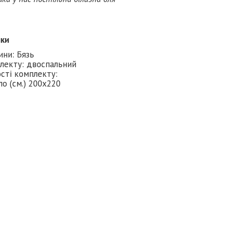
ики
ини: Бязь
лекту: двоспальний
сті комплекту:
о (см.) 200х220