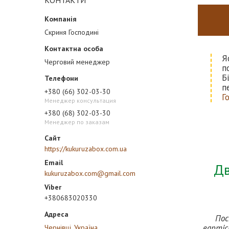
КОНТАКТИ
Скриня Господині
Я
Черговий менеджер
п
Б
п
+380 (66) 302-03-30
Г
Менеджер консультация
+380 (68) 302-03-30
Менеджер по заказам
https://kukuruzabox.com.ua
Дв
kukuruzabox.com@gmail.com
+380683020330
Пос
вартіс
Чернівці, Україна