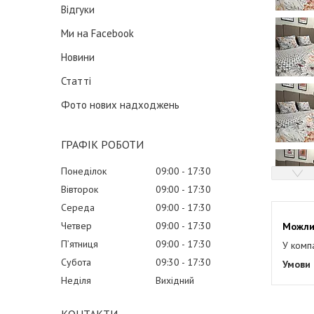
Відгуки
Ми на Facebook
Новини
Статті
Фото нових надходжень
ГРАФІК РОБОТИ
Понеділок
09:00
17:30
Вівторок
09:00
17:30
Середа
09:00
17:30
Четвер
09:00
17:30
Пʼятниця
09:00
17:30
У комп
Субота
09:30
17:30
Неділя
Вихідний