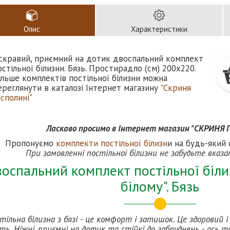
Опис
Характеристики
скравий, приємний на дотик двоспальний комплект
остільної білизни. Бязь. Простирадло (см) 200х220.
ільше комплектів постільної білизни можна
ереглянути в каталозі Інтернет магазину
"Скриня
осполині"
Ласкаво просимо в Інтернет магазин "СКРИНЯ
Пропонуємо
комплекти постільної білизн
и на будь-який 
При замовленні постільної білизни не забудьте вказ
оспальний комплект постільної біли
білому". Бязь
тільна білизна з бязі - це комфорт і затишок. Це здоровий 
ть. Ніжні, приємні на дотик та стійкі до забруднень - ось та