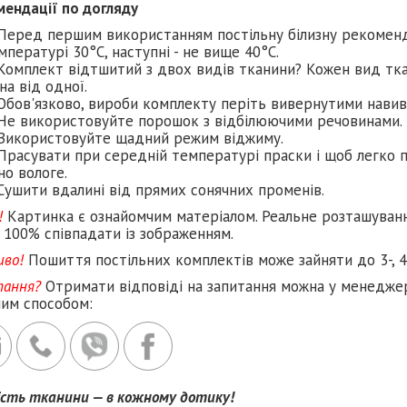
мендації по догляду
Перед першим використанням постільну білизну рекомен
мпературі 30°C, наступні - не вище 40°C.
Комплект відтшитий з двох видів тканини? Кожен вид тка
на від одної.
Обов'язково, вироби комплекту періть вивернутими навив
Не використовуйте порошок з відбілюючими речовинами.
Використовуйте щадний режим віджиму.
Прасувати при середній температурі праски і щоб легко п
но вологе.
Сушити вдалині від прямих сонячних променів.
!
Картинка є ознайомчим матеріалом. Реальне розташуван
 100% співпадати із зображенням.
иво!
Пошиття постільних комплектів може зайняти до 3-, 4
тання?
Отримати відповіді на запитання можна у менеджер
ним способом:
ість тканини — в кожному дотику!