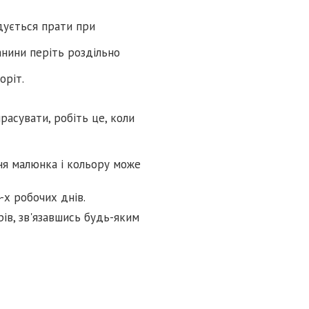
дується прати при
нини періть роздільно
оріт.
расувати, робіть це, коли
ня малюнка і кольору може
-х робочих днів.
ів, зв'язавшись будь-яким