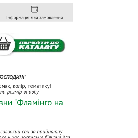
Інформація для замовлення
 ГОСПОДИНІ"
смак, колір, тематику!
ати розмір виробу
зни "Фламінго на
і солодкий сон за прийнятну
ка у нас постільна білизна для