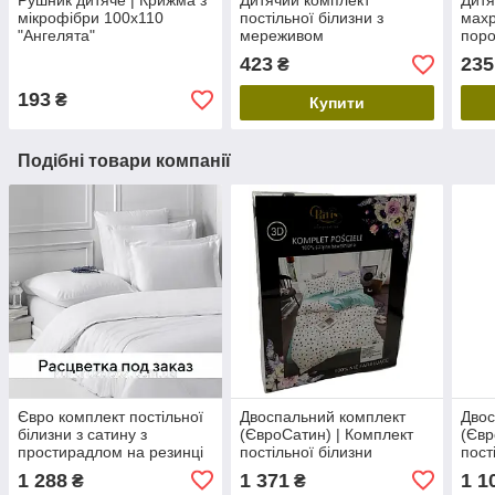
Рушник дитяче | Крижма з
Дитячий комплект
Дитя
мікрофібри 100х110
постільної білизни з
махр
"Ангелята"
мереживом
поро
423
235
₴
193
₴
Купити
Подібні товари компанії
Євро комплект постільної
Двоспальний комплект
Двос
білизни з сатину з
(ЄвроСатин) | Комплект
(Євр
простирадлом на резинці
постільної білизни
пост
160х200
"Трикутнички" |
"Чар
1 288
1 371
1 1
₴
₴
Простирадло 200х220 см
Прос