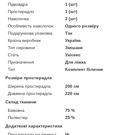
Підковдра
1 (шт)
Простирадло
1 (шт)
Наволочка
2 (шт)
Особливість наволочок
Одного розміру
Подарункова упаковка
Так
Країна виробник
Україна
Тип сировини
Змішане
Стать
Унісекс
Призначення
Для ліжка
Тип
Комплект білизни
Розміри простирадла
Ширина простирадла
200 см
Довжина простирадла
220 см
Склад тканини
Бавовна
75 %
Поліестер
25 %
Додаткові характеристики
Простирадло на резинці
Ні