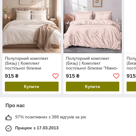
Полуторний комплект
Полуторний комплект
Полу
(Бязь) | Комплект
(Бязь) | Комплект
(Бяз
постільної білизни
постільної білизни "Ніжно-
пост
"Чистота" | Простирадло
рожеві смуги" |
смуж
915
915
915
₴
₴
150х220 см, білий
Простирадло 150х220 см
150х
Купити
Купити
Про нас
97% позитивних з 388 відгуків за рік
Працює з 17.03.2013