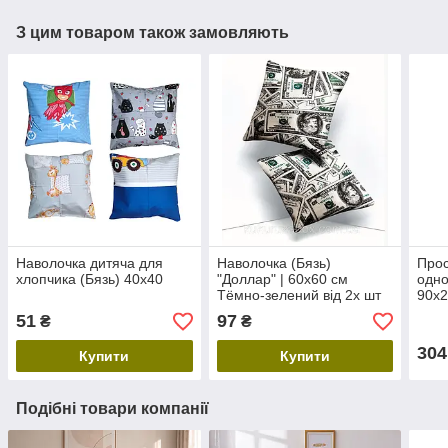
З цим товаром також замовляють
Наволочка дитяча для
Наволочка (Бязь)
Прос
хлопчика (Бязь) 40х40
"Доллар" | 60х60 см
одно
Тёмно-зелений від 2х шт
90x2
ран
51
97
₴
₴
304
Купити
Купити
Подібні товари компанії