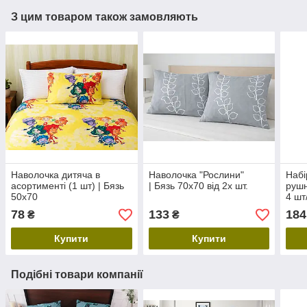
З цим товаром також замовляють
Наволочка дитяча в
Наволочка "Рослини"
Набі
асортименті (1 шт) | Бязь
| Бязь 70х70 від 2х шт.
рушн
50х70
4 шт
78
133
184
₴
₴
Купити
Купити
Подібні товари компанії