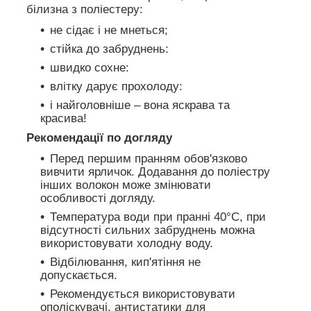
білизна з поліестеру:
не сідає і не мнеться;
стійка до забруднень:
швидко сохне:
влітку дарує прохолоду:
і найголовніше – вона яскрава та
красива!
Рекомендації по догляду
Перед першим пранням обов'язково
вивчити ярличок. Додавання до поліестру
інших волокон може змінювати
особливості догляду.
Температура води при пранні 40°C, при
відсутності сильних забруднень можна
використовувати холодну воду.
Відбілювання, кип'ятіння не
допускається.
Рекомендується використовувати
ополіскувачі, антистатики для