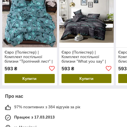
Євро (Поліестер) |
Євро (Поліестер) |
Євро
Комплект постільної
Комплект постільної
Комп
білизни "Тропічний лист" |
білизни "What you say" |
білиз
Простирадло 200х220 см
Простирадло 200х220 см
Прос
593
593
593
₴
₴
Купити
Купити
Про нас
97% позитивних з 384 відгуків за рік
Працює з 17.03.2013