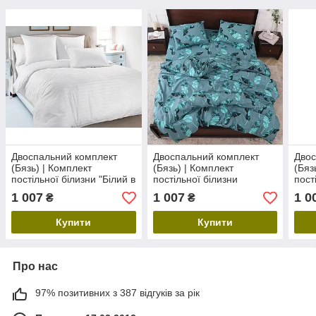
Двоспальний комплект
Двоспальний комплект
Двос
(Бязь) | Комплект
(Бязь) | Комплект
(Бяз
постільної білизни "Білий в
постільної білизни
пост
смужку" | Простирадло
"Райське пір'ячко" |
"Гра
1 007
1 007
1 0
₴
₴
200х220 см, білий
Простирадло 200х220 см
Прос
Купити
Купити
Про нас
97% позитивних з 387 відгуків за рік