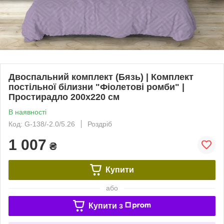
Двоспальний комплект (Бязь) | Комплект
постільної білизни "Фіолетові ромби" |
Простирадло 200х220 см
В наявності
Код: G-138/-2.0/5.26
Роздріб
1 007
₴
Купити
або
Купити з