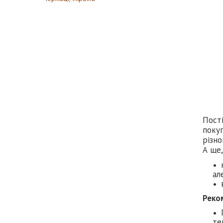
Пості
покуп
різно
А ще,
ал
Реко
те