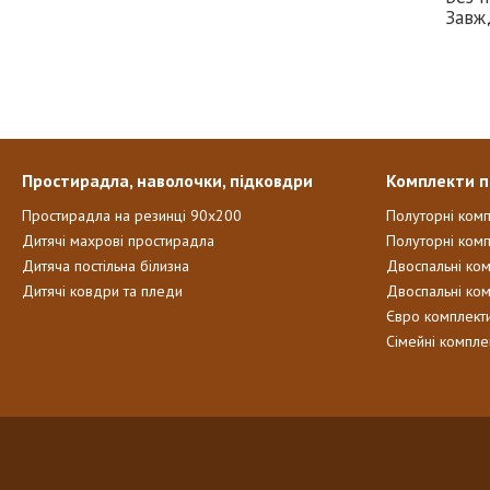
Завж
Простирадла, наволочки, підковдри
Комплекти п
Простирадла на резинці 90х200
Полуторні ком
Дитячі махрові простирадла
Полуторні комп
Дитяча постільна білизна
Двоспальні ко
Дитячі ковдри та пледи
Двоспальні ко
Євро комплект
Сімейні компле