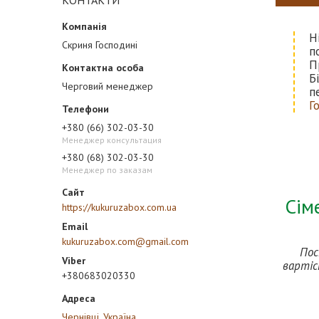
КОНТАКТИ
Н
Скриня Господині
п
П
Б
Черговий менеджер
п
Г
+380 (66) 302-03-30
Менеджер консультация
+380 (68) 302-03-30
Менеджер по заказам
Сім
https://kukuruzabox.com.ua
kukuruzabox.com@gmail.com
Пос
вартіс
+380683020330
Чернівці, Україна