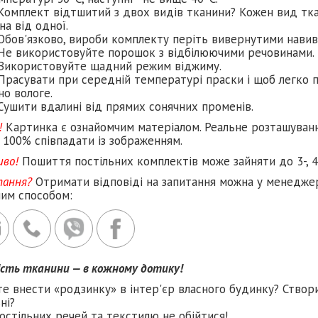
Комплект відтшитий з двох видів тканини? Кожен вид тка
на від одної.
Обов'язково, вироби комплекту періть вивернутими навив
Не використовуйте порошок з відбілюючими речовинами.
Використовуйте щадний режим віджиму.
Прасувати при середній температурі праски і щоб легко п
но вологе.
Сушити вдалині від прямих сонячних променів.
!
Картинка є ознайомчим матеріалом. Реальне розташуван
 100% співпадати із зображенням.
иво!
Пошиття постільних комплектів може зайняти до 3-, 4
тання?
Отримати відповіді на запитання можна у менеджер
ним способом:
ість тканини — в кожному дотику!
те внести «родзинку» в інтер'єр власного будинку? Створ
ні?
остільних речей та текстилю не обійтися!