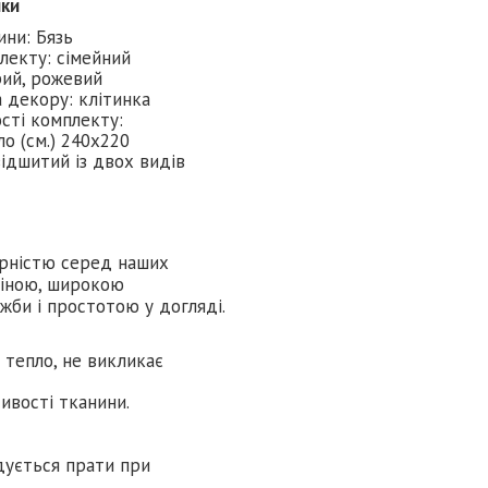
ики
ини: Бязь
лекту: сімейний
ірий, рожевий
 декору: клітинка
сті комплекту:
о (см.) 240х220
ідшитий із двох видів
лярністю серед наших
ціною, широкою
жби і простотою у догляді.
є тепло, не викликає
тивості тканини.
дується прати при