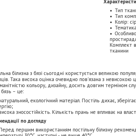
Характерист
Тип ткан
Тип комп
Колір: с
Тематика
Особливо
простирадл
Комплект в
тканини
льна білизна з бязі сьогодні користується великою попу
ців. Така висока оцінка очевидно пов'язана з невисокою 
манітністю кольору, дизайну, досить довгим терміном слу
 бязь – це:
натуральний, екологічний матеріал. Постіль дихає, зберіга
ергію;
висока зносостійкість. Кількість прань не впливає на влас
мендації по догляду
Перед першим використанням постільну білизну рекомен
мпературі 30°C, наступні - не вище 40°C.