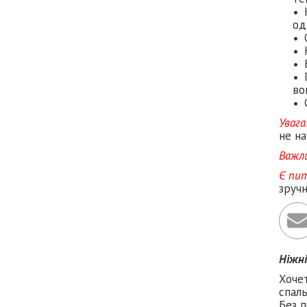
од
во
Увага
не на
Важл
Є пи
зруч
Ніжн
Хоче
спаль
Без п