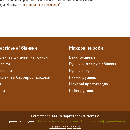
ди Ваша
"Скриня Господині"
остільної білизни
Махрові вироби
плекти з дитячим малюнком
Банні рушники
лекти
Рушники для рук, обличчя
мплекти
Рушники кухонні
мплекти з Європростирадлом
Пляжні рушники
и
Махрові простирадла
кти
Набір рушників
Сайт створений на маркетплейсі
Prom.ua
Скриня Господині |
Поскаржитися на контент
|
Політика конфіденційності
Select Language
▼