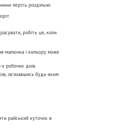
нини періть роздільно
оріт.
расувати, робіть це, коли
ня малюнка і кольору може
-х робочих днів.
ів, зв'язавшись будь-яким
ити райський куточок в