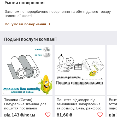
Умови повернення
Законом не передбачено повернення та обмін даного товару
належної якості
Всі умови повернення
Подібні послуги компанії
Тканина (Cатин) |
Пошиття підковдри під
Вшит
Натуральна тканина для
замовлення забарвлення
гото
пошиття постільної
та розміру. Бязь, ранфорс,
підк
білизни в асортименті |
сатин
напі
143
81,60
від
₴/пог.м
₴
від
Ширина 220 см