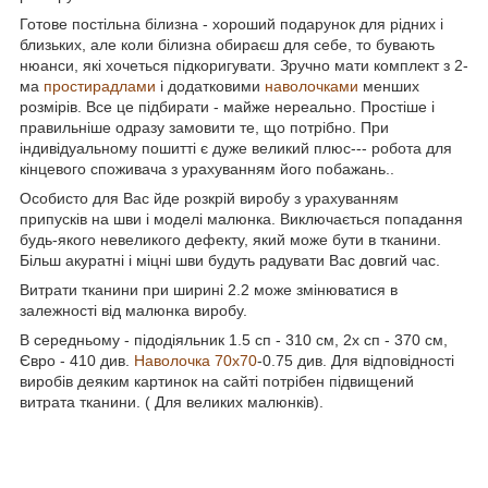
Готове постільна білизна - хороший подарунок для рідних і
близьких, але коли білизна обираєш для себе, то бувають
нюанси, які хочеться підкоригувати. Зручно мати комплект з 2-
ма
простирадлами
і додатковими
наволочками
менших
розмірів. Все це підбирати - майже нереально. Простіше і
правильніше одразу замовити те, що потрібно. При
індивідуальному пошитті є дуже великий плюс--- робота для
кінцевого споживача з урахуванням його побажань..
Особисто для Вас йде розкрій виробу з урахуванням
припусків на шви і моделі малюнка. Виключається попадання
будь-якого невеликого дефекту, який може бути в тканини.
Більш акуратні і міцні шви будуть радувати Вас довгий час.
Витрати тканини при ширині 2.2 може змінюватися в
залежності від малюнка виробу.
В середньому - підодіяльник 1.5 сп - 310 см, 2х сп - 370 см,
Євро - 410 див.
Наволочка 70х70
-0.75 див. Для відповідності
виробів деяким картинок на сайті потрібен підвищений
витрата тканини. ( Для великих малюнків).