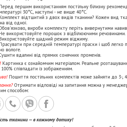
Перед першим використанням постільну білизну рекомен
мпературі 30°C, наступні - не вище 40°C.
Комплект відтшитий з двох видів тканини? Кожен вид тка
на від одної.
Обов'язково, вироби комплекту періть вивернутими навив
Не використовуйте порошок з відбілюючими речовинами.
Використовуйте щадний режим віджиму.
Прасувати при середній температурі праски і щоб легко п
но вологе.
Сушити вдалині від прямих сонячних променів.
!
Картинка є ознайомчим матеріалом. Реальне розташуван
 100% співпадати із зображенням.
иво!
Пошиття постільних комплектів може зайняти до 3-, 4
тання?
Отримати відповіді на запитання можна у менеджер
ним способом:
ість тканини — в кожному дотику!