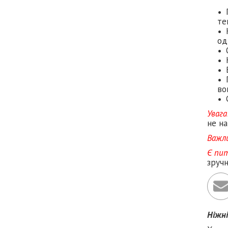
те
од
во
Увага
не на
Важл
Є пи
зруч
Ніжн