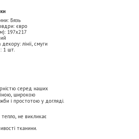
ики
ини: Бязь
овдри: євро
см): 197х217
лий
декору: лінії, смуги
: 1 шт.
лярністю серед наших
ціною, широкою
жби і простотою у догляді.
є тепло, не викликає
тивості тканини.