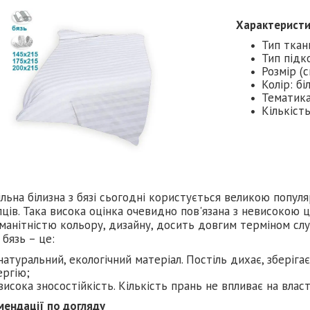
Характерист
Тип ткан
Тип підк
Розмір (
Колір: бі
Тематика 
Кількість
льна білизна з бязі сьогодні користується великою попу
ців. Така висока оцінка очевидно пов'язана з невисокою 
манітністю кольору, дизайну, досить довгим терміном слу
 бязь – це:
натуральний, екологічний матеріал. Постіль дихає, зберіга
ергію;
висока зносостійкість. Кількість прань не впливає на влас
мендації по догляду