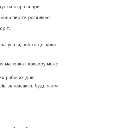
дується прати при
нини періть роздільно
оріт.
расувати, робіть це, коли
ня малюнка і кольору може
-х робочих днів.
ів, зв'язавшись будь-яким