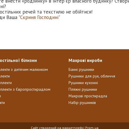
те внести «родзинку» в інтер'єр власного будинку? Створ
ні?
остільних речей та текстилю не обійтися!
ди Ваша
"Скриня Господині"
остільної білизни
Махрові вироби
плекти з дитячим малюнком
Банні рушники
лекти
Рушники для рук, обличчя
мплекти
Рушники кухонні
мплекти з Європростирадлом
Пляжні рушники
и
Махрові простирадла
кти
Набір рушників
Сайт створений на маркетплейсі
Prom.ua