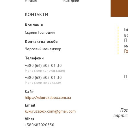
Неділя
Вихідний
КОНТАКТИ
Б
Скриня Господині
в
П
м
Черговий менеджер
Г
+380 (66) 302-03-30
Менеджер консультация
П
+380 (68) 302-03-30
Менеджер по заказам
https://kukuruzabox.com.ua
Пос
kukuruzabox.com@gmail.com
вартіс
+380683020330