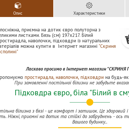
Опис
Характеристики
ілосніжна, приємна на дотик євро полуторна з
еликими листками. Бязь (см) 197х217. Білий
ростирадла, наволочки, підковдри із натуральних
атеріалів можна купити в Інтернет магазині
"Скриня
осполині"
Ласкаво просимо в Інтернет магазин "СКРИНЯ
ропонуємо
простирадла, наволочки, підковдри
на будь-яки
При замовленні постільної білизни не забудьте вказ
Підковдра євро, біла "Білий в см
тільна білизна з бязі - це комфорт і затишок. Це здоровий 
ть. Ніжні, приємні на дотик та стійкі до забруднень - ось та
Вашого будинку..