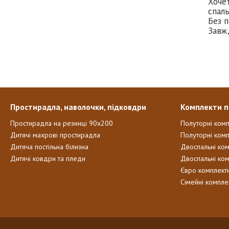
Хоче
спаль
Без п
Завж
Простирадла, наволочки, підковдри
Комплекти п
Простирадла на резинці 90х200
Полуторні ком
Дитячі махрові простирадла
Полуторні комп
Дитяча постільна білизна
Двоспальні ко
Дитячі ковдри та пледи
Двоспальні ко
Євро комплект
Сімейні компле