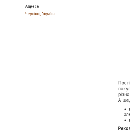
Чернівці, Україна
Пості
покуп
різно
А ще,
ал
Реко