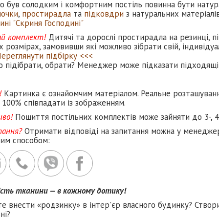
но був солодким і комфортним постіль повинна бути нату
лочки
,
простирадла
та
підковдри
з натуральних матеріал
ині "Скриня Господині"
ай комплект!
Дитячі та дорослі простирадла на резинці, пі
х розмірах, замовивши які можливо зібрати свій, індивіду
Переглянути підбірку <<<
о підібрати, обрати? Менеджер може підказати підходящі 
!
Картинка є ознайомчим матеріалом. Реальне розташуван
 100% співпадати із зображенням.
иво!
Пошиття постільних комплектів може зайняти до 3-, 4
тання?
Отримати відповіді на запитання можна у менеджер
ним способом:
ість тканини — в кожному дотику!
те внести «родзинку» в інтер'єр власного будинку? Створ
ні?