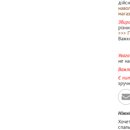
дійс
наво
магаз
Збир
різни
>>> 
Важк
Увага
не на
Важл
Є пи
зруч
Ніжн
Хоче
спаль