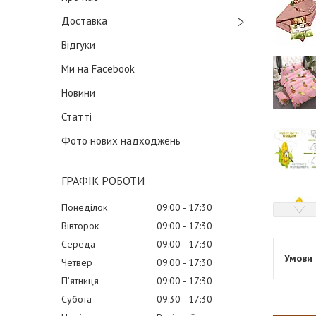
Доставка
Відгуки
Ми на Facebook
Новини
Статті
Фото нових надходжень
ГРАФІК РОБОТИ
Понеділок
09:00
17:30
Вівторок
09:00
17:30
Середа
09:00
17:30
Четвер
09:00
17:30
Пʼятниця
09:00
17:30
Субота
09:30
17:30