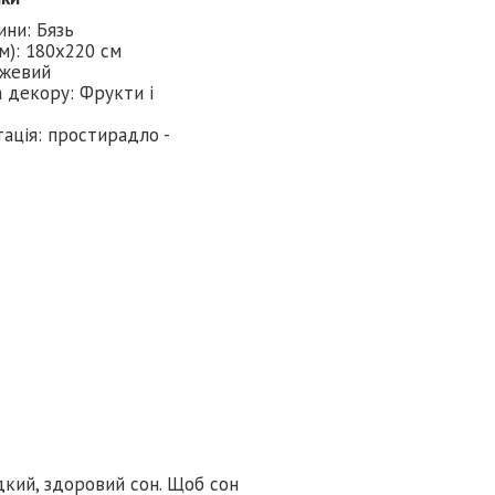
ини: Бязь
см): 180х220 см
ожевий
 декору: Фрукти і
ація: простирадло -
дкий, здоровий сон. Щоб сон