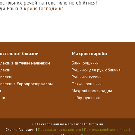
остільних речей та текстилю не обійтися!
ди Ваша
"Скриня Господині"
остільної білизни
Махрові вироби
плекти з дитячим малюнком
Банні рушники
лекти
Рушники для рук, обличчя
мплекти
Рушники кухонні
мплекти з Європростирадлом
Пляжні рушники
и
Махрові простирадла
кти
Набір рушників
Сайт створений на маркетплейсі
Prom.ua
Скриня Господині |
Поскаржитися на контент
|
Політика конфіденційності