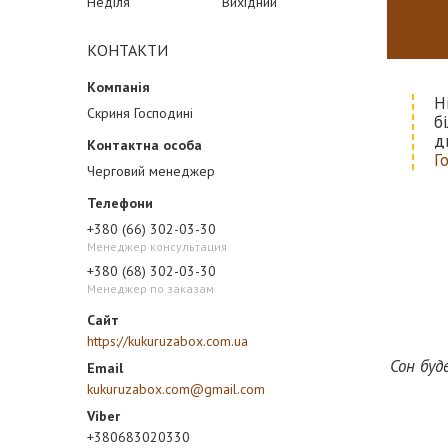
Неділя
Вихідний
КОНТАКТИ
Н
Скриня Господині
б
д
Г
Черговий менеджер
+380 (66) 302-03-30
Менеджер консультация
+380 (68) 302-03-30
Менеджер по заказам
https://kukuruzabox.com.ua
Сон буд
kukuruzabox.com@gmail.com
+380683020330