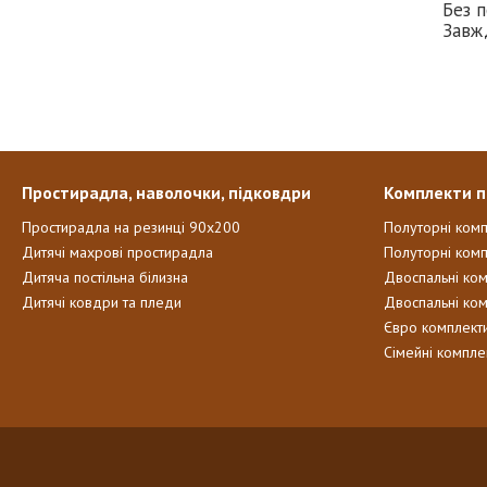
Без п
Завж
Простирадла, наволочки, підковдри
Комплекти п
Простирадла на резинці 90х200
Полуторні ком
Дитячі махрові простирадла
Полуторні комп
Дитяча постільна білизна
Двоспальні ко
Дитячі ковдри та пледи
Двоспальні ко
Євро комплект
Сімейні компле