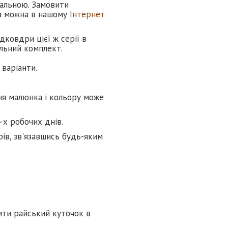
ральною. Замовити
ів можна в нашому
Інтернет
дковдри цієї ж серії в
альний комплект.
варіанти.
ня малюнка і кольору може
-х робочих днів.
ів, зв'язавшись будь-яким
ити райський куточок в