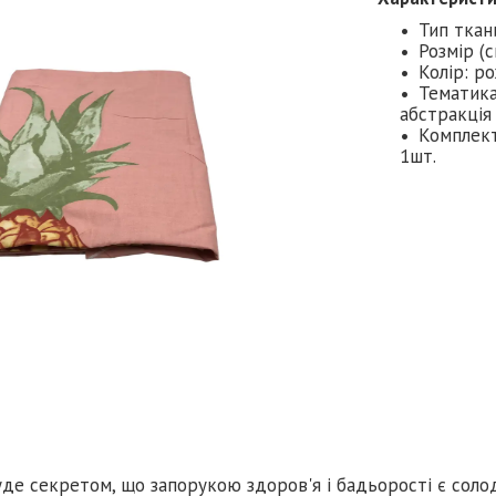
Тип ткан
Розмір (
Колір: р
Тематика
абстракція
Комплект
1шт.
де секретом, що запорукою здоров'я і бадьорості є соло