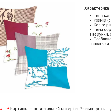
Характерики
Тип ткан
Розмір (с
Колір: рі
Тема обр
візерунки,
Особливо
наволочки
ание!
Картинка — це детальний матеріал. Реальне розташ