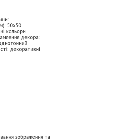
ини:
м): 50x50
зні кольори
амлення декора:
 однотонний
сті: декоративні
ування зображення та