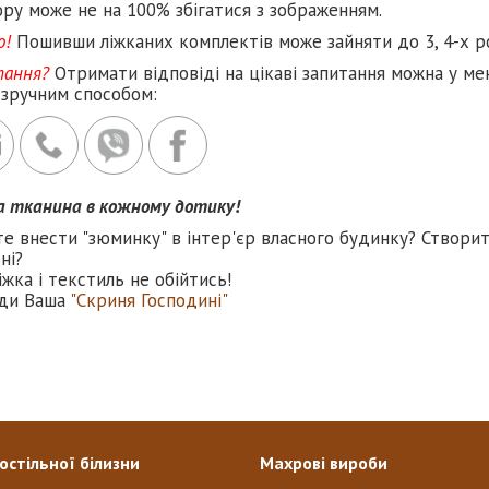
ру може не на 100% збігатися з зображенням.
о!
Пошивши ліжканих комплектів може зайняти до 3, 4-х р
тання?
Отримати відповіді на цікаві запитання можна у ме
 зручним способом:
а тканина в кожному дотику!
е внести "зюминку" в інтер'єр власного будинку? Створи
ні?
іжка і текстиль не обійтись!
ди Ваша
"Скриня Господині"
остільної білизни
Махрові вироби