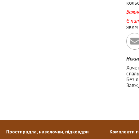
кольо
Важн
Є пи
яким
Ніжн
Хочет
спаль
Без л
Завж
Простирадла, наволочки, підковдри
Комплекти п