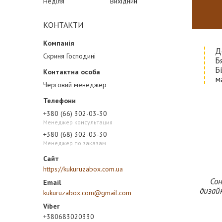
Неділя
Вихідний
КОНТАКТИ
Д
Скриня Господині
Б
Б
м
Черговий менеджер
+380 (66) 302-03-30
Менеджер консультация
+380 (68) 302-03-30
Менеджер по заказам
https://kukuruzabox.com.ua
Сон
дизай
kukuruzabox.com@gmail.com
+380683020330