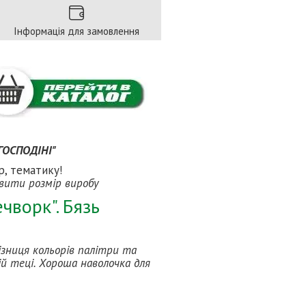
Інформація для замовлення
ГОСПОДІНІ"
р, тематику!
вити розмір виробу
чворк". Бязь
Різниця кольорів палітри та
й теці. Хороша наволочка для