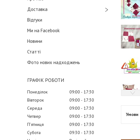
Доставка
Відгуки
Ми на Facebook
Новини
Статті
Фото нових надходжень
ГРАФІК РОБОТИ
Понеділок
09:00
17:30
Вівторок
09:00
17:30
Середа
09:00
17:30
Четвер
09:00
17:30
Пʼятниця
09:00
17:30
Субота
09:30
17:30