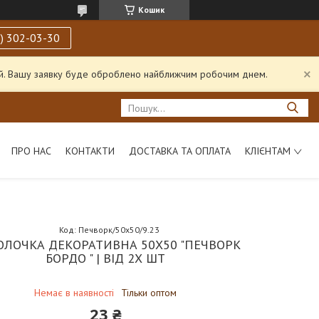
Кошик
) 302-03-30
ний. Вашу заявку буде оброблено найближчим робочим днем.
ПРО НАС
КОНТАКТИ
ДОСТАВКА ТА ОПЛАТА
КЛІЄНТАМ
Код:
Печворк/50х50/9.23
ОЛОЧКА ДЕКОРАТИВНА 50Х50 "ПЕЧВОРК
БОРДО " | ВІД 2Х ШТ
Немає в наявності
Тільки оптом
23 ₴