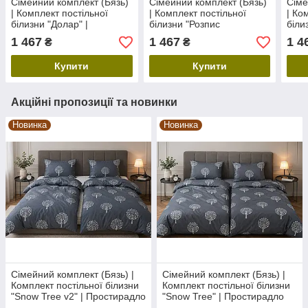
Сімейний комплект (Бязь)
Сімейний комплект (Бязь)
Сіме
| Комплект постільної
| Комплект постільної
| Ко
білизни "Долар" |
білизни "Розпис
біли
Простирадло 240х220 см
(шоколад)" | Простирадло
Прос
1 467
1 467
1 4
₴
₴
240х220 см
Купити
Купити
Акційні пропозиції та новинки
Новинка
Новинка
Сімейний комплект (Бязь) |
Сімейний комплект (Бязь) |
Комплект постільної білизни
Комплект постільної білизни
"Snow Tree v2" | Простирадло
"Snow Tree" | Простирадло
240х220 см
240х220 см