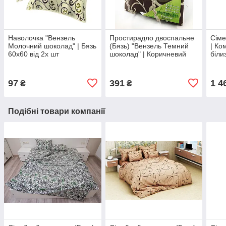
Наволочка "Вензель
Простирадло двоcпальне
Сіме
Молочний шоколад" | Бязь
(Бязь) "Вензель Темний
| Ко
60х60 від 2х шт
шоколад" | Коричневий
біли
200х220 см
Моло
Прос
97
391
1 4
₴
₴
Подібні товари компанії