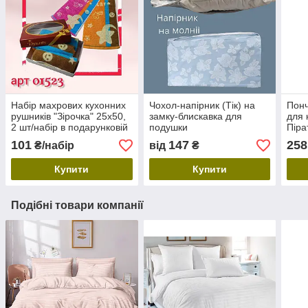
Набір махрових кухонних
Чохол-напірник (Тік) на
Понч
рушників "Зірочка" 25х50,
замку-блискавка для
для 
2 шт/набір в подарунковій
подушки
Піра
упаковці
101
147
258
₴/набір
від
₴
Купити
Купити
Подібні товари компанії