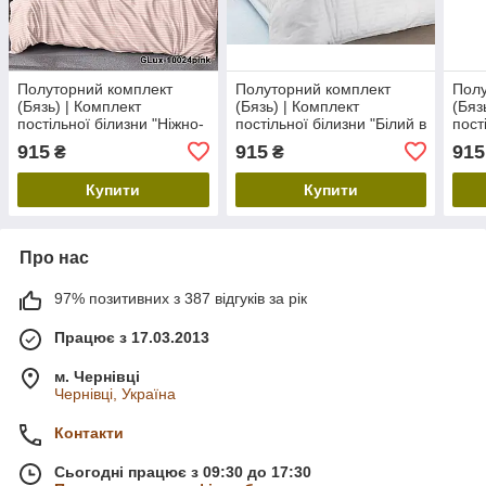
Полуторний комплект
Полуторний комплект
Полу
(Бязь) | Комплект
(Бязь) | Комплект
(Бяз
постільної білизни "Ніжно-
постільної білизни "Білий в
пост
рожеві смуги" |
смужку" | Простирадло
- це
915
915
915
₴
₴
Простирадло 150х220 см
150х220 см, білий
145х
Купити
Купити
Про нас
97% позитивних з 387 відгуків за рік
Працює з 17.03.2013
м. Чернівці
Чернівці, Україна
Контакти
Сьогодні працює з 09:30 до 17:30