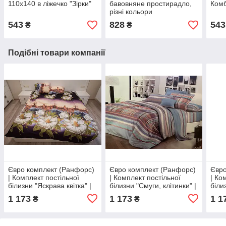
110х140 в ліжечко "Зірки"
бавовняне простирадло,
Комб
різні кольори
543
828
543
₴
₴
Подібні товари компанії
Євро комплект (Ранфорс)
Євро комплект (Ранфорс)
Євро
| Комплект постільної
| Комплект постільної
| Ко
білизни "Яскрава квітка" |
білизни "Смуги, клітинки" |
біли
Простирадло 237х217 см
Простирадло 237х217 см
Прос
1 173
1 173
1 1
₴
₴