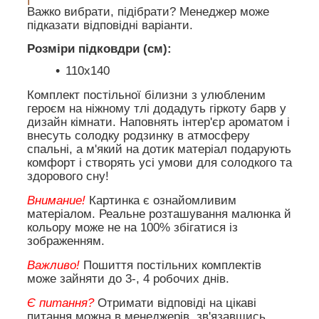
Важко вибрати, підібрати? Менеджер може
підказати відповідні варіанти.
Розміри підковдри (см):
110х140
Комплект постільної білизни з улюбленим
героєм на ніжному тлі додадуть гіркоту барв у
дизайн кімнати. Наповнять інтер'єр ароматом і
внесуть солодку родзинку в атмосферу
спальні, а м'який на дотик матеріал подарують
комфорт і створять усі умови для солодкого та
здорового сну!
Внимание!
Картинка є ознайомливим
матеріалом. Реальне розташування малюнка й
кольору може не на 100% збігатися із
зображенням.
Важливо!
Пошиття постільних комплектів
може зайняти до 3-, 4 робочих днів.
Є питання?
Отримати відповіді на цікаві
питання можна в менеджерів, зв'язавшись