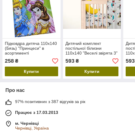
Підковдра дитяча 110х140
Дитячий комплект
Дитя
(Бязь) "Принцеси" в
постільної білизни
пост
асортименті
110х140 "Веселі звірята 3"
110х
з бязі Голд
з бя
258
593
593
₴
₴
Купити
Купити
Про нас
97% позитивних з 387 відгуків за рік
Працює з 17.03.2013
м. Чернівці
Чернівці, Україна