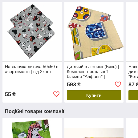
Наволочка дитяча 50х50 в
Дитячий в ліжечко (Бязь) |
Наво
асортименті | від 2х шт
Комплект постільної
дит
білизни "Алфавіт" |
"Кот
Бежевий
593
87
₴
55
₴
Купити
Подібні товари компанії