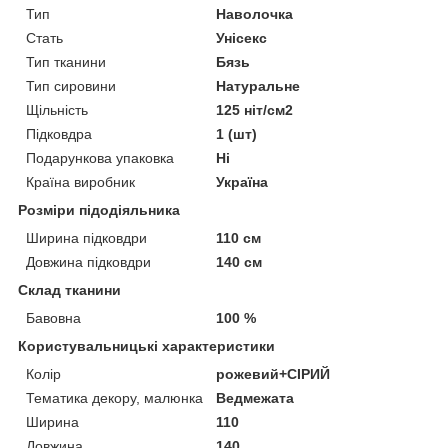
Тип
Наволочка
Стать
Унісекс
Тип тканини
Бязь
Тип сировини
Натуральне
Щільність
125 ніт/см2
Підковдра
1 (шт)
Подарункова упаковка
Ні
Країна виробник
Україна
Розміри підодіяльника
Ширина підковдри
110 см
Довжина підковдри
140 см
Склад тканини
Бавовна
100 %
Користувальницькі характеристики
Колір
рожевий+СІРИЙ
Тематика декору, малюнка
Ведмежата
Ширина
110
Довжина
140