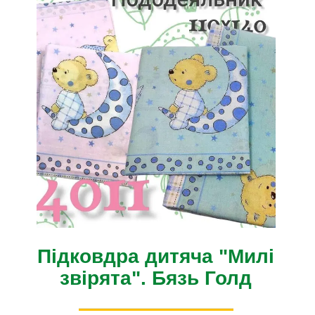
Підковдра дитяча "Милі
звірята". Бязь Голд