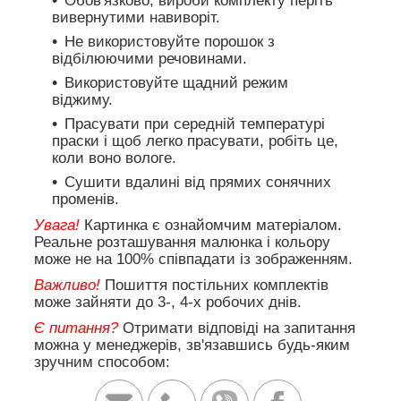
Обов'язково, вироби комплекту періть
вивернутими навиворіт.
Не використовуйте порошок з
відбілюючими речовинами.
Використовуйте щадний режим
віджиму.
Прасувати при середній температурі
праски і щоб легко прасувати, робіть це,
коли воно вологе.
Сушити вдалині від прямих сонячних
променів.
Увага!
Картинка є ознайомчим матеріалом.
Реальне розташування малюнка і кольору
може не на 100% співпадати із зображенням.
Важливо!
Пошиття постільних комплектів
може зайняти до 3-, 4-х робочих днів.
Є питання?
Отримати відповіді на запитання
можна у менеджерів, зв'язавшись будь-яким
зручним способом: