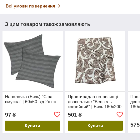
Всі умови повернення
З цим товаром також замовляють
Наволочка (Бязь) "Сіра
Простирадло на резинці
Прос
смужка" | 60х60 від 2х шт
двоспальне "Вензель
двос
кофейний" | Бязь 160х200
180х
см Сірий
97
501
₴
₴
575
Купити
Купити