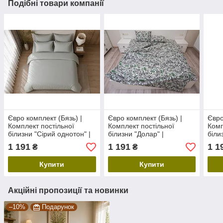
Подібні товари компанії
Євро комплект (Бязь) |
Євро комплект (Бязь) |
Євро
Комплект постільної
Комплект постільної
Комп
білизни "Сірий однотон" |
білизни "Долар" |
біли
Простирадло 240х220 см
Простирадло 240х220 см
поло
1 191
1 191
1 1
₴
₴
240х
Купити
Купити
Акційні пропозиції та новинки
–10%
Подарунок