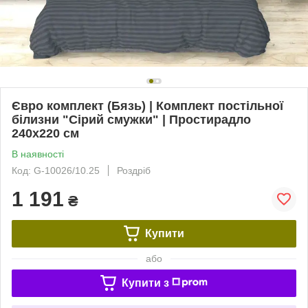
Євро комплект (Бязь) | Комплект постільної
білизни "Сірий смужки" | Простирадло
240х220 см
В наявності
Код: G-10026/10.25
Роздріб
1 191
₴
Купити
або
Купити з