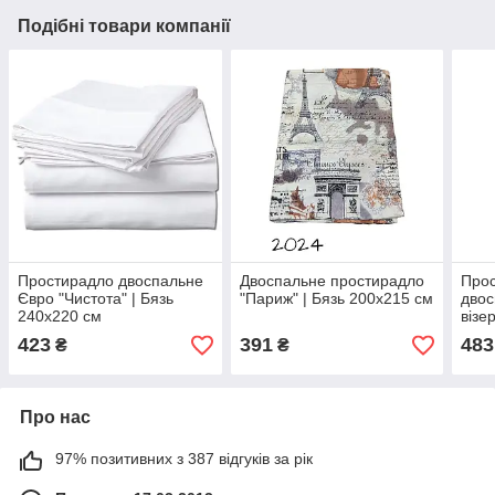
Подібні товари компанії
Простирадло двоспальне
Двоспальне простирадло
Прос
Євро "Чистота" | Бязь
"Париж" | Бязь 200х215 см
двос
240х220 см
візе
см
423
391
483
₴
₴
Про нас
97% позитивних з 387 відгуків за рік