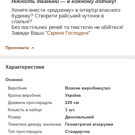
Ніжність тканини — в кожному дотику!
Хочете внести «родзинку» в інтер'єр власного
будинку? Створити райський куточок в
спальні?
Без постільних речей та текстилю не обійтися!
Завжди Ваша
"Скриня Господині"
Приховати
Характеристики
Основні
Виробник
Власне виробництво
Країна виробник
Україна
Довжина простирадла
220 см
Кількість в наборі
1 шт.
Розмір
Двоспальний
Тематика декору, малюнка
Геометричні візерунки
Тип простирадла
Стандартна