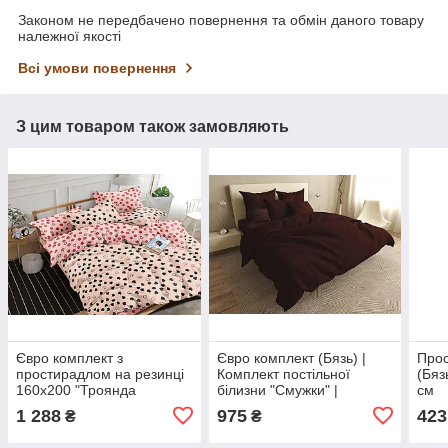
Законом не передбачено повернення та обмін даного товару
належної якості
Всі умови повернення
З цим товаром також замовляють
Євро комплект з
Євро комплект (Бязь) |
Прос
простирадлом на резинці
Комплект постільної
(Бяз
160х200 "Троянда
білизни "Смужки" |
см
молочна" з сатину
Простирадло 240х220 см
1 288
975
423
₴
₴