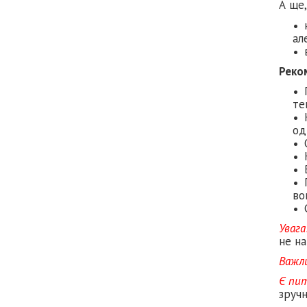
А ще,
ал
Реко
те
од
во
Увага
не на
Важл
Є пи
зруч