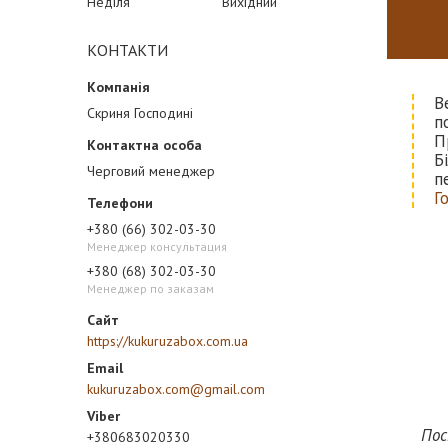
Неділя
Вихідний
КОНТАКТИ
В
Скриня Господині
п
П
Б
Черговий менеджер
п
Г
+380 (66) 302-03-30
Менеджер консультация
+380 (68) 302-03-30
Менеджер по заказам
https://kukuruzabox.com.ua
kukuruzabox.com@gmail.com
Пос
+380683020330