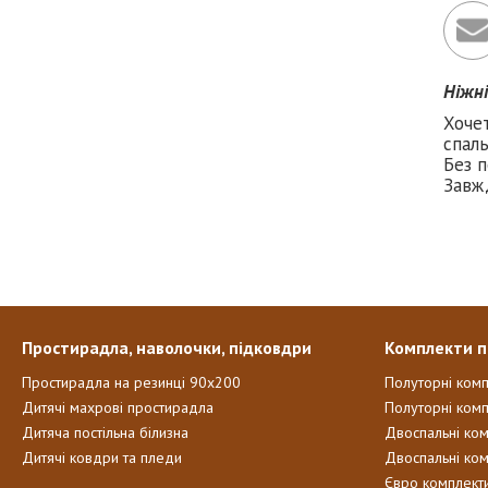
Ніжн
Хоче
спаль
Без п
Завж
Простирадла, наволочки, підковдри
Комплекти п
Простирадла на резинці 90х200
Полуторні ком
Дитячі махрові простирадла
Полуторні комп
Дитяча постільна білизна
Двоспальні ко
Дитячі ковдри та пледи
Двоспальні ко
Євро комплект