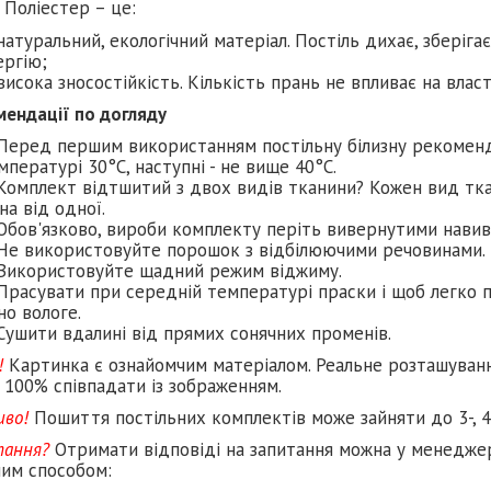
 Поліестер – це:
натуральний, екологічний матеріал. Постіль дихає, зберіга
ергію;
висока зносостійкість. Кількість прань не впливає на влас
мендації по догляду
Перед першим використанням постільну білизну рекомен
мпературі 30°C, наступні - не вище 40°C.
Комплект відтшитий з двох видів тканини? Кожен вид тка
на від одної.
Обов'язково, вироби комплекту періть вивернутими навив
Не використовуйте порошок з відбілюючими речовинами.
Використовуйте щадний режим віджиму.
Прасувати при середній температурі праски і щоб легко п
но вологе.
Сушити вдалині від прямих сонячних променів.
!
Картинка є ознайомчим матеріалом. Реальне розташуван
 100% співпадати із зображенням.
иво!
Пошиття постільних комплектів може зайняти до 3-, 4
тання?
Отримати відповіді на запитання можна у менеджер
ним способом: