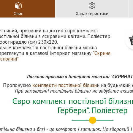
Опис
Характеристики
есняний, приємний на дотик євро комплект
остільної білизни з яскравими квітами. Поліестер.
ростирадло (см) 230х220.
ільше комплектів постільної білизни можна
ереглянути в каталозі Інтернет магазину
"Скриня
осполині"
Ласкаво просимо в Інтернет магазин "СКРИНЯ
Пропонуємо
комплекти постільної білизн
и на будь-який 
При замовленні постільної білизни не забудьте вказ
Євро комплект постільної білизн
Гербери". Поліестер
тільна білизна з бязі - це комфорт і затишок. Це здоровий 