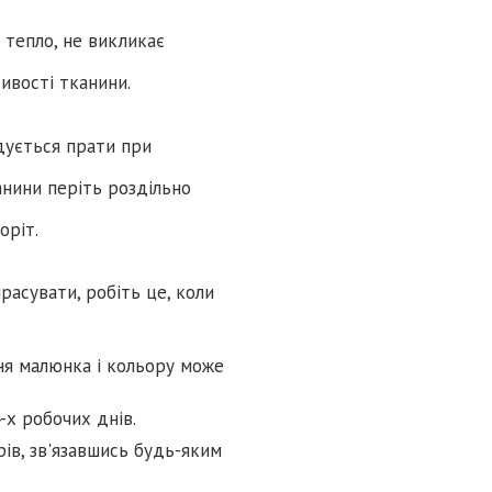
є тепло, не викликає
тивості тканини.
дується прати при
нини періть роздільно
оріт.
расувати, робіть це, коли
ня малюнка і кольору може
-х робочих днів.
ів, зв'язавшись будь-яким