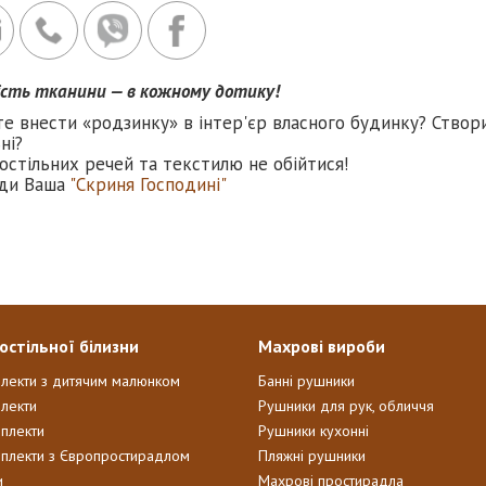
ість тканини — в кожному дотику!
те внести «родзинку» в інтер'єр власного будинку? Створ
ні?
остільних речей та текстилю не обійтися!
ди Ваша
"Скриня Господині"
остільної білизни
Махрові вироби
плекти з дитячим малюнком
Банні рушники
лекти
Рушники для рук, обличчя
мплекти
Рушники кухонні
мплекти з Європростирадлом
Пляжні рушники
и
Махрові простирадла