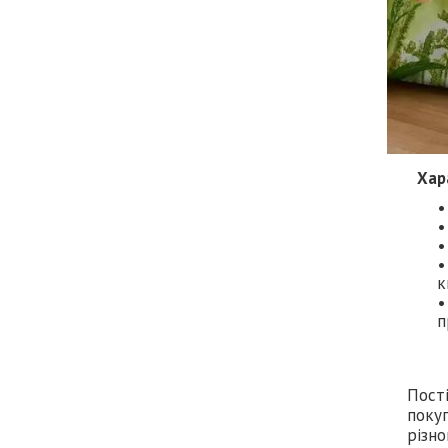
Хар
к
п
Пост
покуп
різно