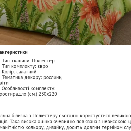
актеристики
Тип тканини: Поліестер
Тип комплекту: євро
Колір: салатний
Тематика декору: рослини,
віти
Особливості комплекту:
ростирадло (см.) 230х220
ільна білизна з Поліестеру сьогодні користується велико
ців. Така висока оцінка очевидно пов'язана з невисокою 
манітністю кольору, дизайну, досить довгим терміном слу