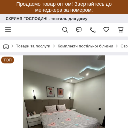
Продаємо товар оптом! Звертайтесь до
менеджера за номером:
СКРИНЯ ГОСПОДИНІ - тестиль для дому
Товари та послуги
Комплекти постільної білизни
Євр
ТОП