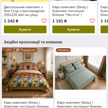
Двоспальний комплект з
Євро комплект (Бязь) |
Євро
бязі Голд з простирадлом
Комплект постільної
Комп
200х220 або на гумці.
білизни "Чистота" |
біли
Вибір розміру
Простирадло 240х220,
Прос
1 242
1 191
1 1
₴
₴
простирадла і малюнку
білий
Купити
Купити
Акційні пропозиції та новинки
–10%
Подарунок
Новинка
Євро комплект (Бязь) |
Євро комплект (Бязь) |
Комплект постільної білизни
Комплект постільної білизни