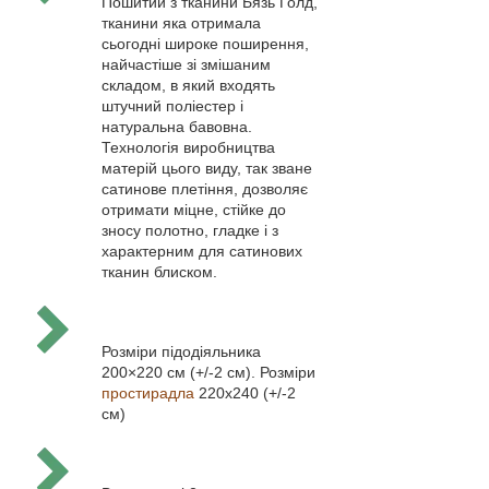
Пошитий з тканини Бязь Голд,
тканини яка отримала
сьогодні широке поширення,
найчастіше зі змішаним
складом, в який входять
штучний поліестер і
натуральна бавовна.
Технологія виробництва
матерій цього виду, так зване
сатинове плетіння, дозволяє
отримати міцне, стійке до
зносу полотно, гладке і з
характерним для сатинових
тканин блиском.
Розміри підодіяльника
200×220 см (+/-2 см). Розміри
простирадла
220х240 (+/-2
см)