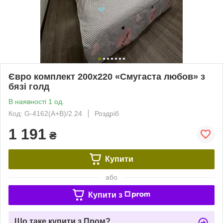
Євро комплект 200х220 «Смугаста любов» з
бязі голд
В наявності 1 од.
Код: G-4162(A+B)/2.24
Роздріб
1 191
₴
Купити
або
Купити з
Що таке купити з Пром?