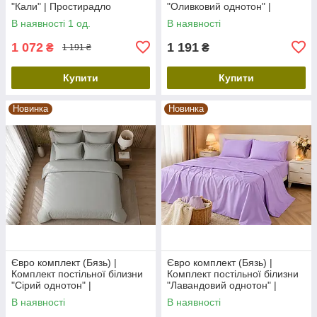
"Кали" | Простирадло
"Оливковий однотон" |
230х210 см
Простирадло 240х220 см
В наявності 1 од.
В наявності
1 072
1 191
₴
₴
1 191 ₴
Купити
Купити
Новинка
Новинка
Євро комплект (Бязь) |
Євро комплект (Бязь) |
Комплект постільної білизни
Комплект постільної білизни
"Сірий однотон" |
"Лавандовий однотон" |
Простирадло 240х220 см
Простирадло 240х220 см
В наявності
В наявності