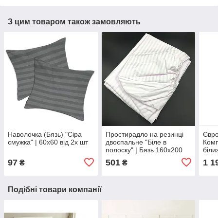
З цим товаром також замовляють
Наволочка (Бязь) "Сіра
Простирадло на резинці
Євро
смужка" | 60х60 від 2х шт
двоспальне "Біле в
Комп
полоску" | Бязь 160х200
біли
см
шоко
97
501
1 1
₴
₴
Прос
Подібні товари компанії