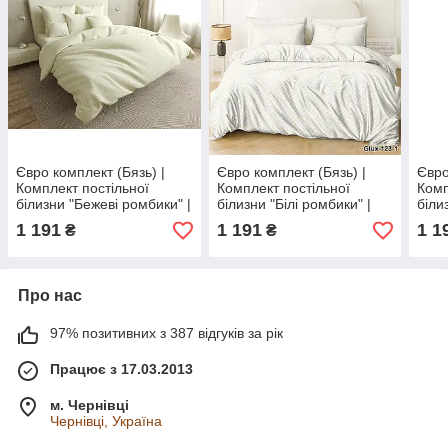
Євро комплект (Бязь) |
Євро комплект (Бязь) |
Євро
Комплект постільної
Комплект постільної
Комп
білизни "Бежеві ромбики" |
білизни "Білі ромбики" |
біли
Простирадло 240х220 см
Простирадло 240х220 см
Прос
1 191
1 191
1 1
₴
₴
Про нас
97% позитивних з 387 відгуків за рік
Працює з 17.03.2013
м. Чернівці
Чернівці, Україна