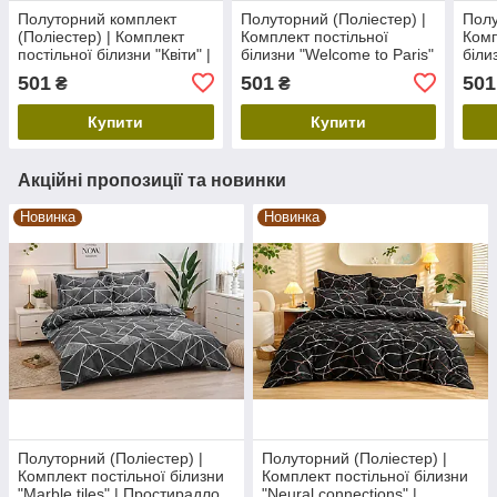
Полуторний комплект
Полуторний (Поліестер) |
Полу
(Поліестер) | Комплект
Комплект постільної
Комп
постільної білизни "Квіти" |
білизни "Welcome to Paris"
біли
Простирадло 160х210 см
| Простирадло 150х220 см
Прос
501
501
501
₴
₴
Купити
Купити
Акційні пропозиції та новинки
Новинка
Новинка
Полуторний (Поліестер) |
Полуторний (Поліестер) |
Комплект постільної білизни
Комплект постільної білизни
"Marble tiles" | Простирадло
"Neural connections" |