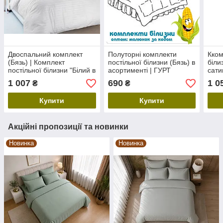
Двоспальний комплект
Полуторні комплекти
Кком
(Бязь) | Комплект
постільної білизни (Бязь) в
біли
постільної білизни "Білий в
асортименті | ГУРТ
сати
смужку" | Простирадло
асор
1 007
690
1 0
₴
₴
200х220 см, білий
Купити
Купити
Акційні пропозиції та новинки
Новинка
Новинка