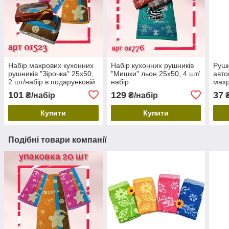
Набір махрових кухонних
Набір кухонних рушників
Рушн
рушників "Зірочка" 25х50,
"Мишки" льон 25х50, 4 шт/
авто
2 шт/набір в подарунковій
набір
махр
упаковці
20 ш
101
129
37
₴/набір
₴/набір
Купити
Купити
Подібні товари компанії