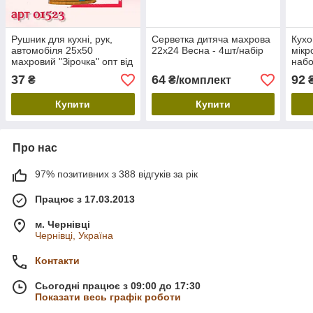
Рушник для кухні, рук,
Серветка дитяча махрова
Кухо
автомобіля 25х50
22х24 Весна - 4шт/набір
мікр
махровий "Зірочка" опт від
набо
20 шт
37
64
92
₴
₴/комплект
₴
Купити
Купити
Про нас
97% позитивних з 388 відгуків за рік
Працює з 17.03.2013
м. Чернівці
Чернівці, Україна
Контакти
Сьогодні працює з 09:00 до 17:30
Показати весь графік роботи