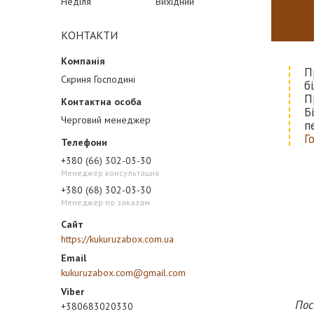
Неділя
Вихідний
КОНТАКТИ
П
Скриня Господині
б
П
Б
Черговий менеджер
п
Г
+380 (66) 302-03-30
Менеджер консультация
+380 (68) 302-03-30
Менеджер по заказам
https://kukuruzabox.com.ua
kukuruzabox.com@gmail.com
Пос
+380683020330