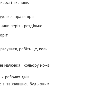
тивості тканини.
дується прати при
нини періть роздільно
оріт.
расувати, робіть це, коли
ня малюнка і кольору може
-х робочих днів.
ів, зв'язавшись будь-яким