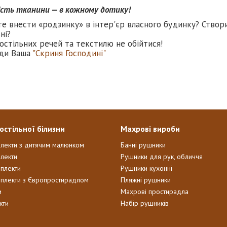
ість тканини — в кожному дотику!
те внести «родзинку» в інтер'єр власного будинку? Створ
ні?
остільних речей та текстилю не обійтися!
ди Ваша
"Скриня Господині"
остільної білизни
Махрові вироби
плекти з дитячим малюнком
Банні рушники
лекти
Рушники для рук, обличчя
мплекти
Рушники кухонні
мплекти з Європростирадлом
Пляжні рушники
и
Махрові простирадла
кти
Набір рушників