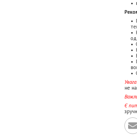
Реко
те
од
во
Увага
не на
Важл
Є пи
зруч