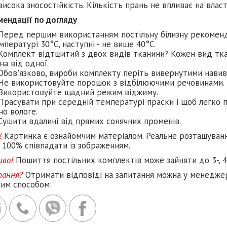
висока зносостійкість. Кількість прань не впливає на влас
мендації по догляду
Перед першим використанням постільну білизну рекомен
мпературі 30°C, наступні - не вище 40°C.
Комплект відтшитий з двох видів тканини? Кожен вид тка
на від одної.
Обов'язково, вироби комплекту періть вивернутими навив
Не використовуйте порошок з відбілюючими речовинами.
Використовуйте щадний режим віджиму.
Прасувати при середній температурі праски і щоб легко п
но вологе.
Сушити вдалині від прямих сонячних променів.
!
Картинка є ознайомчим матеріалом. Реальне розташуван
 100% співпадати із зображенням.
иво!
Пошиття постільних комплектів може зайняти до 3-, 4
тання?
Отримати відповіді на запитання можна у менеджер
ним способом: