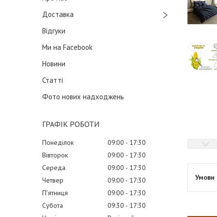
Доставка
Відгуки
Ми на Facebook
Новини
Статті
Фото нових надходжень
ГРАФІК РОБОТИ
Понеділок
09:00
17:30
Вівторок
09:00
17:30
Середа
09:00
17:30
Четвер
09:00
17:30
Пʼятниця
09:00
17:30
Субота
09:30
17:30