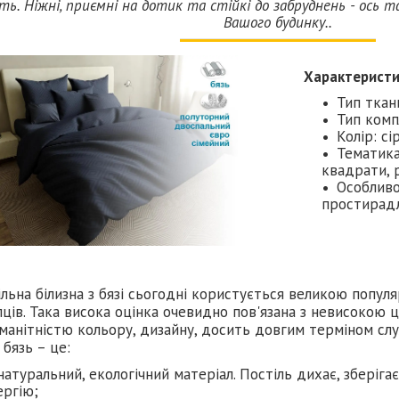
ть. Ніжні, приємні на дотик та стійкі до забруднень - ось та
Вашого будинку..
Характерист
Тип ткан
Тип комп
Колір: сі
Тематика 
квадрати, 
Особливо
простирадл
льна білизна з бязі сьогодні користується великою попу
ців. Така висока оцінка очевидно пов'язана з невисокою 
манітністю кольору, дизайну, досить довгим терміном слу
 бязь – це:
натуральний, екологічний матеріал. Постіль дихає, зберіга
ергію;