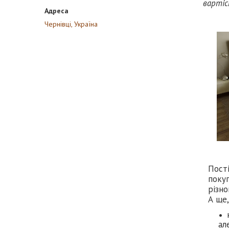
вартіс
Чернівці, Україна
Пості
покуп
різно
А ще,
ал