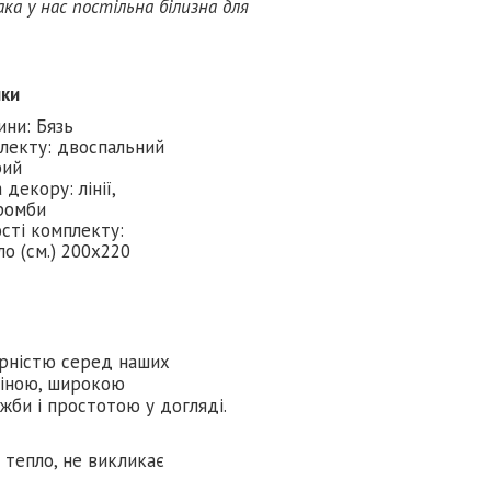
ка у нас постільна білизна для
ики
ини: Бязь
лекту: двоспальний
рий
декору: лінії,
ромби
сті комплекту:
о (см.) 200х220
лярністю серед наших
ціною, широкою
жби і простотою у догляді.
є тепло, не викликає