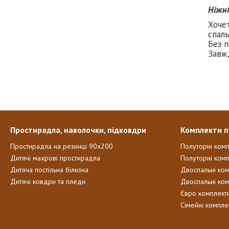
Ніжн
Хоче
спаль
Без п
Завж
Простирадла, наволочки, підковдри
Комплекти п
Простирадла на резинці 90х200
Полуторні ком
Дитячі махрові простирадла
Полуторні комп
Дитяча постільна білизна
Двоспальні ко
Дитячі ковдри та пледи
Двоспальні ко
Євро комплект
Сімейні компле