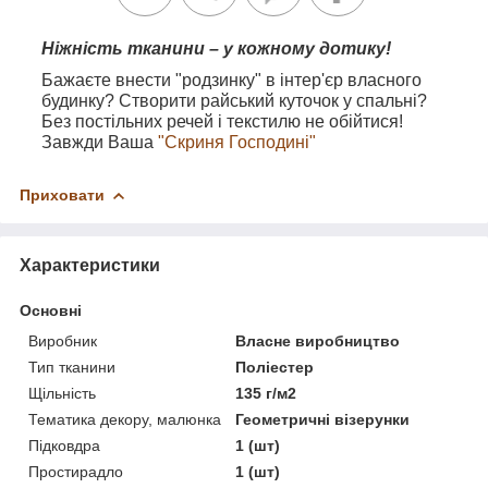
Ніжність тканини – у кожному дотику!
Бажаєте внести "родзинку" в інтер'єр власного
будинку? Створити райський куточок у спальні?
Без постільних речей і текстилю не обійтися!
Завжди Ваша
"Скриня Господині"
Приховати
Характеристики
Основні
Виробник
Власне виробництво
Тип тканини
Поліестер
Щільність
135 г/м2
Тематика декору, малюнка
Геометричні візерунки
Підковдра
1 (шт)
Простирадло
1 (шт)