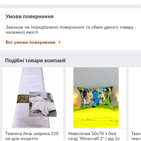
Умови повернення
Законом не передбачено повернення та обмін даного товару
належної якості
Всі умови повернення
Подібні товари компанії
Тканина бязь ширина 220
Наволочка 50х70 з бязі
Ткан
см для пошиття
голд "Minecraft 2" | від 2х
текс