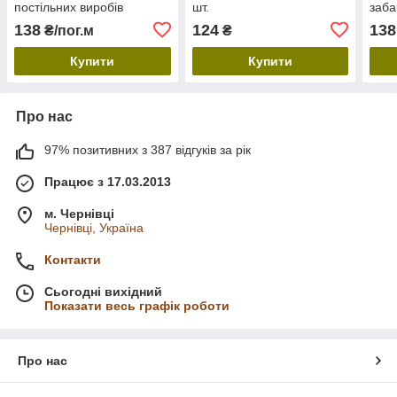
постільних виробів
шт.
заба
однотонна біла "Чистота"
голд
138
124
138
₴/пог.м
₴
Купити
Купити
Про нас
97% позитивних з 387 відгуків за рік
Працює з 17.03.2013
м. Чернівці
Чернівці, Україна
Контакти
Сьогодні вихідний
Показати весь графік роботи
Про нас