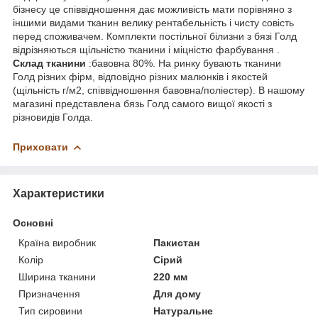
бізнесу це співвідношення дає можливість мати порівняно з
іншими видами тканин велику рентабельність і чисту совість
перед споживачем. Комплекти постільної білизни з бязі Голд
відрізняються щільністю тканини і міцністю фарбування .
Склад тканини
:бавовна 80%. На ринку бувають тканини
Голд різних фірм, відповідно різних малюнків і якостей
(щільність г/м2, співвідношення бавовна/поліестер). В нашому
магазині представлена бязь Голд самого вищої якості з
різновидів Голда.
Приховати
Характеристики
Основні
Країна виробник
Пакистан
Колір
Сірий
Ширина тканини
220 мм
Призначення
Для дому
Тип сировини
Натуральне