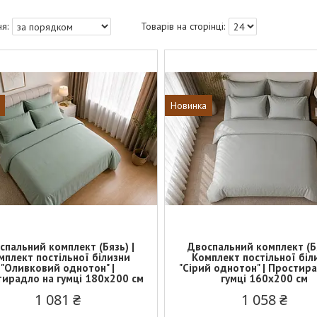
Новинка
спальний комплект (Бязь) |
Двоспальний комплект (Бя
мплект постільної білизни
Комплект постільної біл
"Оливковий однотон" |
"Сірий однотон" | Простир
ирадло на гумці 180х200 см
гумці 160х200 см
1 081 ₴
1 058 ₴