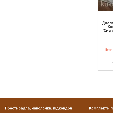
Двосп
Ко
"Смуг
Немає
Простирадла, наволочки, підковдри
Комплекти п