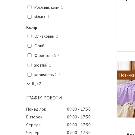
Рослини, квіти
1
кільця
1
Колір
Оливковий
2
Сірий
1
Фіолетовий
2
жовтий
1
коричневый
4
Новинка
Ще 2
ГРАФІК РОБОТИ
Понеділок
09:00
17:30
Вівторок
09:00
17:30
Середа
09:00
17:30
Четвер
09:00
17:30