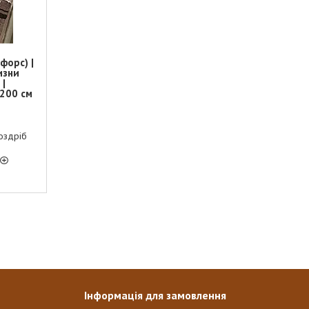
форс) |
изни
 |
х200 см
оздріб
Інформація для замовлення