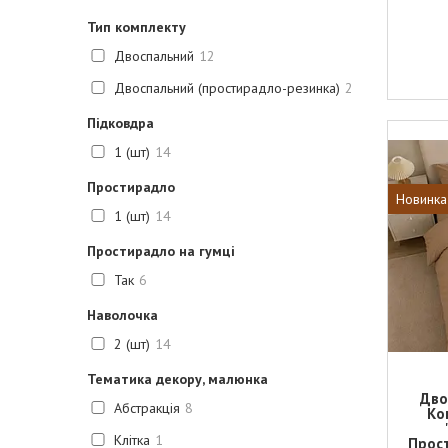
Тип комплекту
Двоспальний
12
Двоспальний (простирадло-резинка)
2
Підковдра
1 (шт)
14
Простирадло
Новинка
1 (шт)
14
Простирадло на гумці
Так
6
Наволочка
2 (шт)
14
Тематика декору, малюнка
Дво
Абстракція
8
Ко
Клітка
1
Прост