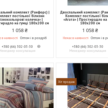
альний комплект (Ранфорс) |
Двоспальний комплект (Ран
мплект постільної білизни
Комплект постільної біл
ізнокольорові колечка» |
«Агата» | Простирадло на 
ирадло на гумці 180х200 см
180х200 см
1 058 ₴
1 058 ₴
Оптом і в роздріб
Оптом і в р
 в наявності
Немає в наявності
+380 (66) 302-03-30
+380 (66) 302-03-30
Менеджер консультация
Менеджер консультация
Хіт продаж