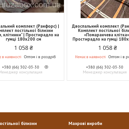
альний комплект (Ранфорс) |
Двоспальний комплект (Ран
мплект постільної білизни
Комплект постільної біл
и, клітинки" | Простирадло на
«Помаранчева клітка»
гумці 180х200 см
Простирадло на гумці 180
1 058 ₴
1 058 ₴
Оптом і в роздріб
Оптом і в р
 в наявності
Немає в наявності
+380 (66) 302-03-30
+380 (66) 302-03-30
Менеджер консультация
Менеджер консультация
остільної білизни
Махрові вироби