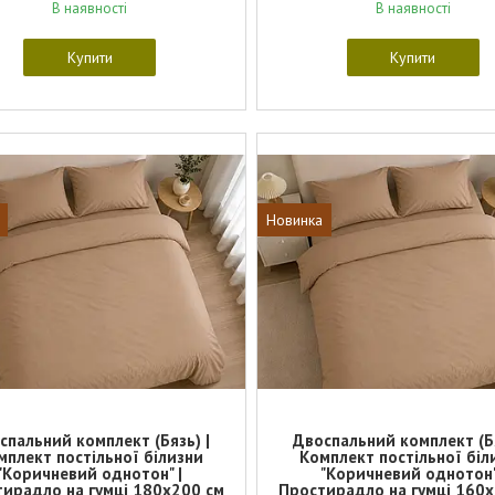
В наявності
В наявності
Купити
Купити
Новинка
спальний комплект (Бязь) |
Двоспальний комплект (Бя
мплект постільної білизни
Комплект постільної біл
"Коричневий однотон" |
"Коричневий однотон"
ирадло на гумці 180х200 см
Простирадло на гумці 160