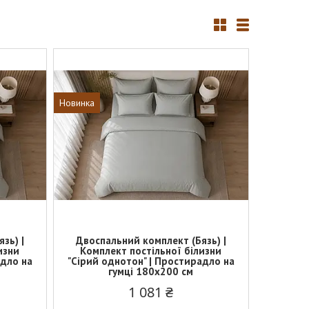
Новинка
зь) |
Двоспальний комплект (Бязь) |
изни
Комплект постільної білизни
адло на
"Сірий однотон" | Простирадло на
гумці 180х200 см
1 081 ₴