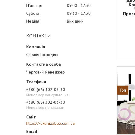
Дво
Ко
Пʼятниця
09:00
17:30
Субота
09:30
17:30
Прост
Неділя
Вихідний
КОНТАКТИ
Скриня Господині
Черговий менеджер
+380 (66) 302-03-30
Топ
Менеджер консультация
+380 (68) 302-03-30
Менеджер по заказам
https://kukuruzabox.com.ua