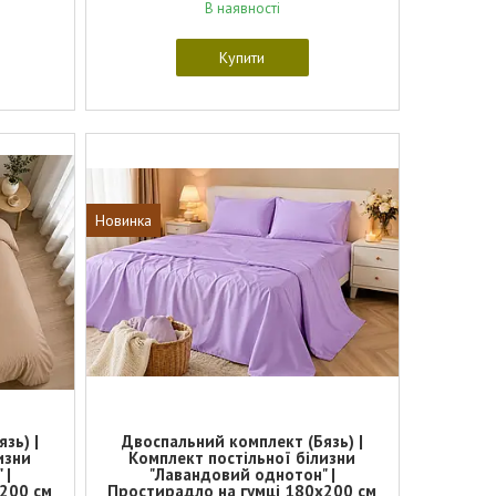
В наявності
Купити
Новинка
зь) |
Двоспальний комплект (Бязь) |
изни
Комплект постільної білизни
 |
"Лавандовий однотон" |
х200 см
Простирадло на гумці 180х200 см