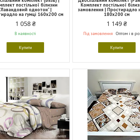
спальний комплект (Бязь) |
Двоспальний комплект (Ран
мплект постільної білизни
Комплект постільної білиз
"Лавандовий однотон" |
замовлення | Простирадло н
ирадло на гумці 160х200 см
180х200 см
1 058 ₴
1 149 ₴
Оптом і в р
В наявності
Під замовлення
Купити
Купити