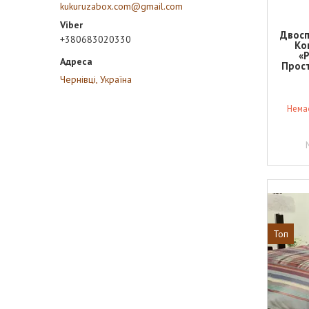
kukuruzabox.com@gmail.com
Двосп
+380683020330
Ко
«Р
Прост
Чернівці, Україна
Немає
Топ