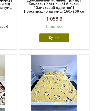
форс) |
Двоспальний комплект (Бязь) |
ни під
Комплект постільної білизни
а гумці
"Оливковий однотон" |
Простирадло на гумці 160х200 см
1 058 ₴
оздріб
В наявності
Купити