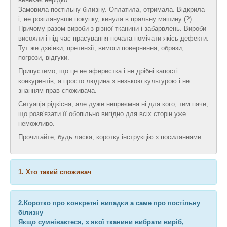
Замовила постільну білизну. Оплатила, отримала. Відкрила
і, не розглянувши покупку, кинула в пральну машину (?).
Причому разом вироби з різної тканини і забарвлень. Вироби
висохли і під час прасування почала помічати якісь дефекти.
Тут же дзвінки, претензії, вимоги повернення, образи,
погрози, відгуки.
Припустимо, що це не аферистка і не дрібні капості
конкурентів, а просто людина з низькою культурою і не
знанням прав споживача.
Ситуація рідкісна, але дуже неприємна ні для кого, тим паче,
що розв'язати її обопільно вигідно для всіх сторін уже
неможливо.
Прочитайте, будь ласка, коротку інструкцію з посиланнями.
1. Хто такий споживач
2.Коротко про конкретні випадки а саме про постільну
білизну
Якщо сумніваєтеся, з якої тканини вибрати виріб,