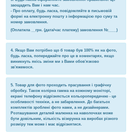
заощадить Вам і нам час.
- Про оплату, будь ласка, повідомляйте в письмовій
формі на електронну пошту з інформацією про суму та
номер замовлення.
(Оплатила __грн. (дата/час платежу) замовлення №____)
4. Якщо Вам потрібно що б товар був 100% як на фото,
будь ласка, попереджайте про це в коментарях, якщо
виникнуть якісь зміни ми з Вами обов'язково
зв'яжемося.
5. Товар для фото проходить прасування і графічну
обробку. Також колірна гамма на кожному моніторі,
екрані телефону відрізняється кольоропередачею - це
особливості техніки, а не забарвлення. До багатьох
комплектів зроблені фото нами, а не дизайнерами.
Розташування деталей малюнка на наволочках може
бути довільним, кількість візерунка на виробах різного
розміру теж може і має відрізнятися.