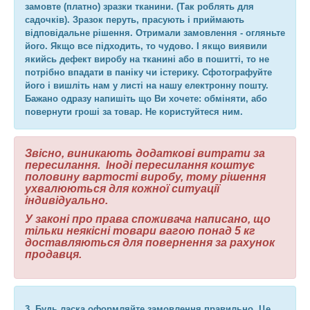
замовте (платно) зразки тканини. (Так роблять для
садочків). Зразок перуть, прасують і приймають
відповідальне рішення. Отримали замовлення - огляньте
його. Якщо все підходить, то чудово. І якщо виявили
якийсь дефект виробу на тканині або в пошитті, то не
потрібно впадати в паніку чи істерику. Сфотографуйте
його і вишліть нам у листі на нашу електронну пошту.
Бажано одразу напишіть що Ви хочете: обміняти, або
повернути гроші за товар. Не користуйтеся ним.
Звісно, виникають додаткові витрати за
пересилання. Іноді пересилання коштує
половину вартості виробу, тому рішення
ухвалюються для кожної ситуації
індивідуально.
У законі про права споживача написано, що
тільки неякісні товари вагою понад 5 кг
доставляються для повернення за рахунок
продавця.
3. Будь ласка оформляйте замовлення правильно. Це